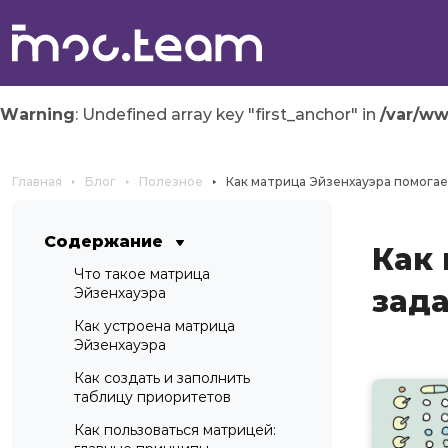
Warning
: Undefined array key "first_anchor" in
/var/w
Главная
Блог
Полезное
Как матрица Эйзенхауэра помогае
Содержание
Как 
Что такое матрица
зад
Эйзенхауэра
Как устроена матрица
Эйзенхауэра
Как создать и заполнить
таблицу приоритетов
Как пользоваться матрицей: