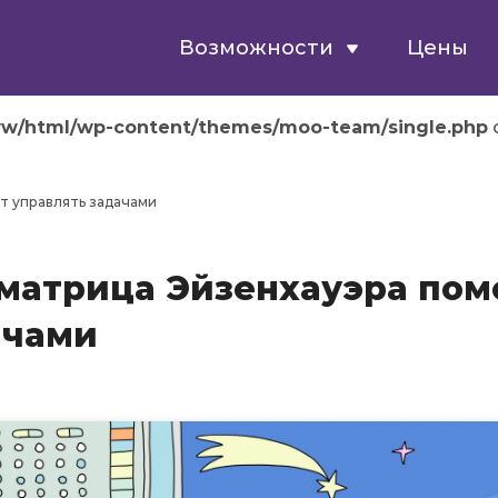
Возможности
Цены
ww/html/wp-content/themes/moo-team/single.php
o
т управлять задачами
матрица Эйзенхауэра пом
ачами