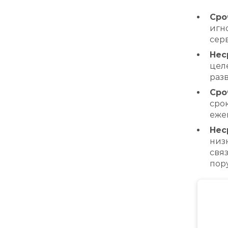
Сро
игн
сер
Нес
цел
раз
Сро
сро
еже
Нес
низ
свя
пор