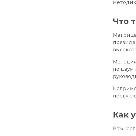
методик
Что 
Матрица
президен
высокоэ
Методика
по двум
руководи
Например
первую о
Как 
Важност