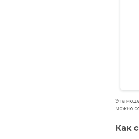
Эта мод
можно со
Как 