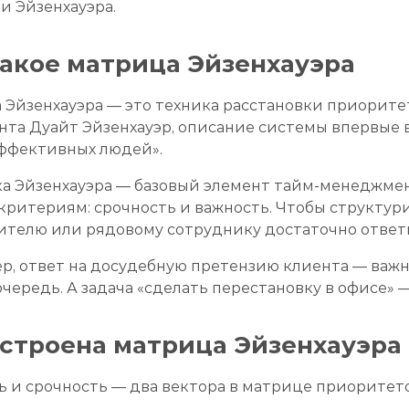
и Эйзенхауэра.
такое матрица Эйзенхауэра
 Эйзенхауэра — это техника расстановки приорите
та Дуайт Эйзенхауэр, описание системы впервые в
ффективных людей».
 Эйзенхауэра — базовый элемент тайм-менеджмента
 критериям: срочность и важность. Чтобы структу
телю или рядовому сотруднику достаточно ответить
, ответ на досудебную претензию клиента — важно
чередь. А задача «сделать перестановку в офисе» 
устроена матрица Эйзенхауэра
ь и срочность — два вектора в матрице приоритето