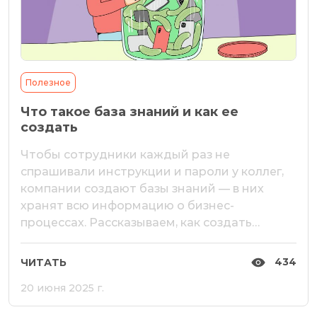
Полезное
Что такое база знаний и как ее
создать
Чтобы сотрудники каждый раз не
спрашивали инструкции и пароли у коллег,
компании создают базы знаний — в них
хранят всю информацию о бизнес-
процессах. Рассказываем, как создать
корпоративную информационную базу
просто и быстро. Что такое база знаний
434
ЧИТАТЬ
База знаний компании — это место, где
20 июня 2025 г.
бизнес хранит полезную информацию для
своей команды. В базе должна быть