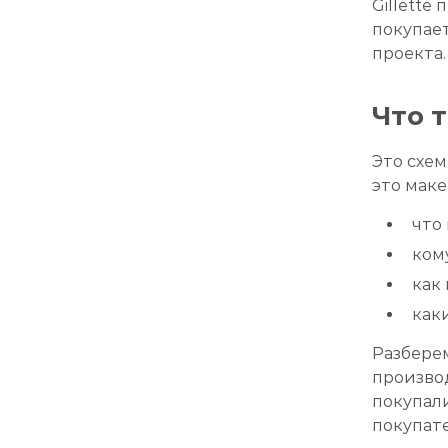
Gillette
покупает
проекта.
Что 
Это схем
это маке
что
ком
как
как
Разбере
произво
покупал
покупате