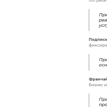
потреби
При
реа
усл
Подписк
фиксиро
При
осн
Франчай
бизнес и
При
про