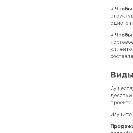
→ Чтобы
структу
одного п
→ Чтобы
торгово
клиенто
составл
Виды
Существ
десятки
проекта.
Изучите
Продажа