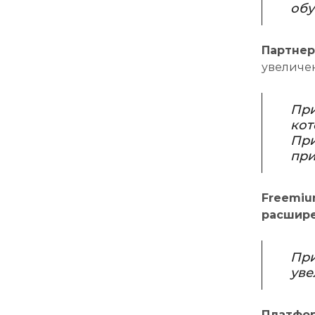
обу
Партнер
увеличе
При
кот
При
при
Freemiu
расшире
При
уве
Платфор