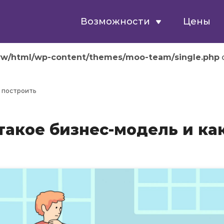
Возможности
Цены
ww/html/wp-content/themes/moo-team/single.php
o
е построить
такое бизнес-модель и ка