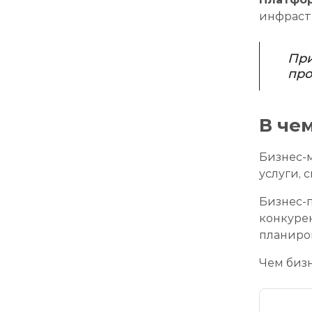
инфрастр
При
про
В че
Бизнес-
услуги, 
Бизнес-п
конкурен
планиро
Чем бизн