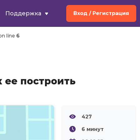
Поддержка
Вход
/ Регистрация
n line
6
к ее построить
427
6
минут