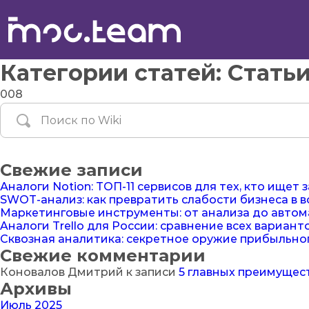
Категории статей:
Стать
008
Свежие записи
Аналоги Notion: ТОП-11 сервисов для тех, кто ищет 
SWOT-анализ: как превратить слабости бизнеса в
Маркетинговые инструменты: от анализа до авто
Aналоги Trello для России: сравнение всех вариант
Сквозная аналитика: секретное оружие прибыльног
Свежие комментарии
Коновалов Дмитрий
к записи
5 главных преимущес
Архивы
Июль 2025