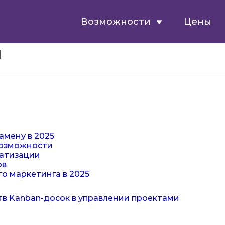
Возможности
Цены
и
замену в 2025
 возможности
матизации
ов
о маркетинга в 2025
тв Kanban-досок в управлении проектами