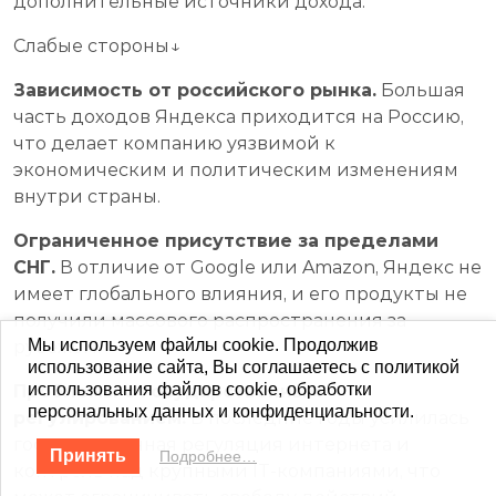
дополнительные источники дохода.
Слабые стороны↓
Зависимость от российского рынка.
Большая
часть доходов Яндекса приходится на Россию,
что делает компанию уязвимой к
экономическим и политическим изменениям
внутри страны.
Ограниченное присутствие за пределами
СНГ.
В отличие от Google или Amazon, Яндекс не
имеет глобального влияния, и его продукты не
получили массового распространения за
Мы используем файлы cookie. Продолжив
рубежом.
использование сайта, Вы соглашаетесь с политикой
использования файлов cookie, обработки
Проблемы с государственным
персональных данных и конфиденциальности.
регулированием.
В последние годы усилилась
государственная регуляция интернета и
Принять
Подробнее…
контроль над крупными IT-компаниями, что