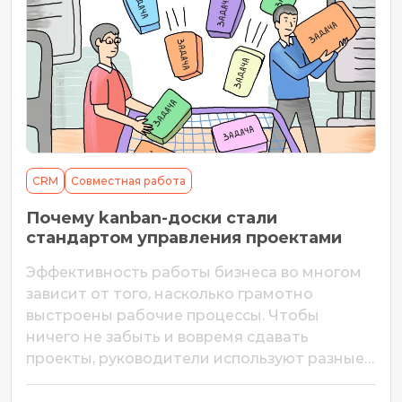
CRM
Совместная работа
Почему kanban-доски стали
стандартом управления проектами
Эффективность работы бизнеса во многом
зависит от того, насколько грамотно
выстроены рабочие процессы. Чтобы
ничего не забыть и вовремя сдавать
проекты, руководители используют разные
методологии управления. Одна из самых
универсальных — kanban. В статье