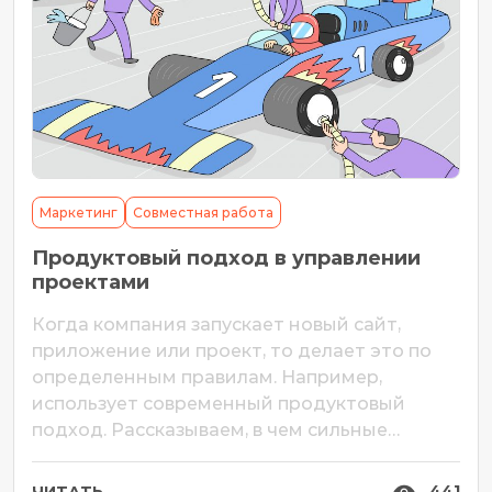
Маркетинг
Совместная работа
Продуктовый подход в управлении
проектами
Когда компания запускает новый сайт,
приложение или проект, то делает это по
определенным правилам. Например,
использует современный продуктовый
подход. Рассказываем, в чем сильные
стороны продуктового метода и как его
правильно применять. Продуктовый подход
441
ЧИТАТЬ