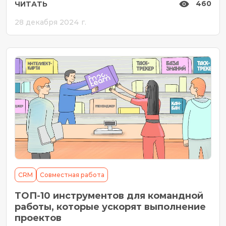
460
ЧИТАТЬ
рассмотрим, что это за метод, как он
28 декабря 2024 г.
работает, чем отличается от других и как
внедрить канбан в свою работу. Что такое
[…]
CRM
Совместная работа
ТОП-10 инструментов для командной
работы, которые ускорят выполнение
проектов