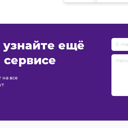
 узнайте ещё
 сервисе
 на все
ут